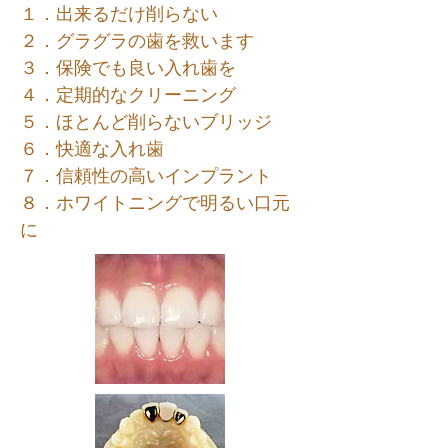
１．出来るだけ削らない
２．グラグラの歯を救います
３．保険でも良い入れ歯を
４．定期的なクリーニング
５．ほとんど削らないブリッジ
６．快適な入れ歯
７．信頼性の高いインプラント
８．ホワイトニングで明るい口元
に